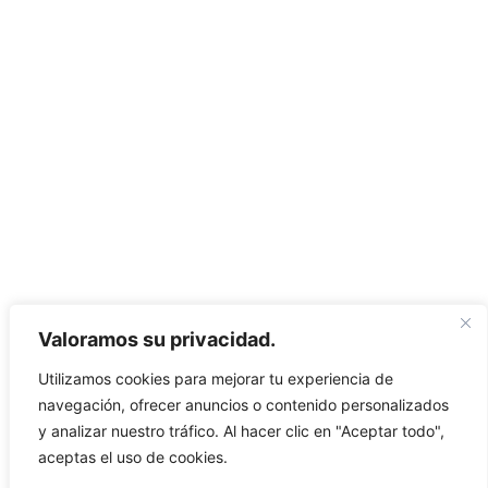
Cotizamos según tu necesidad: el precio final depende
del proveedor, la cantidad y la vigencia. Elige
productos → Envía cantidades/uso → Cotizamos en
24 h → Aprueba y 50% de anticipo → Entrega en 24–
72 h (48+ si hay personalización) · Mín. 6 und. · Envíos
nacionales.
Home
Valoramos su privacidad.
Nosotros
Utilizamos cookies para mejorar tu experiencia de
EPPs Blog
navegación, ofrecer anuncios o contenido personalizados
Cotiza en 24 h
y analizar nuestro tráfico. Al hacer clic en "Aceptar todo",
aceptas el uso de cookies.